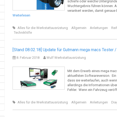
schiefe oder weiche Untergründe
Wuchtergebnis führen können. A
verankert werden, damit genaue E
Weiterlesen
Alles für die Werkstattausrüstung
Allgemein
Anleitungen
Rei
Technikhilfe
[Stand 08.02.18] Update für Gutmann mega macs Tester /
8. Februar 2018
Wulf Werkstattausrüstung
Mit dem Erwerb eines mega macs
aktuellsten Softwareversion. Ein
dass sie weiterlaufen, auch wen
allerdings die Informationen üb
Fehler. Wenn ein Fahrzeug veröff
Alles für die Werkstattausrüstung
Allgemein
Anleitungen
Dia