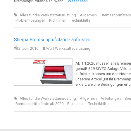
Bremsenprüfstände an, wenn …
Weiterlesen
Alles für die Werkstattausrüstung
Allgemein
Bremsenprüfstan
Problemlösungen
Richtlinien
Technikhilfe
Sherpa Bremsenprüfstände aufrüsten
2. Juni 2016
Wulf Werkstattausrüstung
Ab 1.1.2020 müssen alle Bremsen
gemäß §29 StVZO Anlage VIIId e
aufrüsten können um den Normen 
unserem Artikel „Ist Ihr Bremsenp
erklärt, welche Bedingungen erfü
Alles für die Werkstattausrüstung
Allgemein
Anleitungen
Bre
Bremsenprüfstände ab 2020
Richtlinien
Technikhilfe