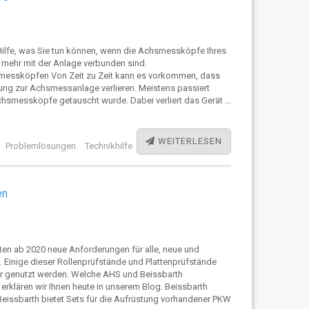
 Hilfe, was Sie tun können, wenn die Achsmessköpfe Ihres
 mehr mit der Anlage verbunden sind.
essköpfen Von Zeit zu Zeit kann es vorkommen, dass
ng zur Achsmessanlage verlieren. Meistens passiert
hsmessköpfe getauscht wurde. Dabei verliert das Gerät …
WEITERLESEN
Problemlösungen
Technikhilfe
en
lten ab 2020 neue Anforderungen für alle, neue und
Einige dieser Rollenprüfstände und Plattenprüfstände
er genutzt werden. Welche AHS und Beissbarth
 erklären wir Ihnen heute in unserem Blog. Beissbarth
issbarth bietet Sets für die Aufrüstung vorhandener PKW