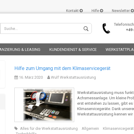
Kontakt
Hilfe
Newsletter
Telefonisch
+49 (
ANZIERUNG & LEASING
KUNDENDIENST & SERVICE
WERKSTATTPL
Hilfe zum Umgang mit dem Klimaservicegerät
16. März 2020
Wulf Werkstattausrüstung
Konto er
Werkstattausrüstung muss funkti
Achsmessanlage. Um kleine Prob
Passwor
erst entstehen zu lassen, gibt es 
Klimaservicegeräte. Dank unserer
Werkstattausrüstung kennen wir 
Alles für die Werkstattausrüstung
Allgemein
Klimaservicegerät
Technikhilfe