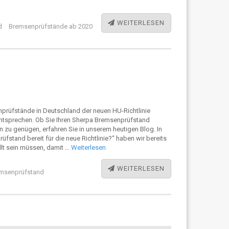
WEITERLESEN
d
Bremsenprüfstände ab 2020
prüfstände in Deutschland der neuen HU-Richtlinie
ntsprechen. Ob Sie Ihren Sherpa Bremsenprüfstand
zu genügen, erfahren Sie in unserem heutigen Blog. In
rüfstand bereit für die neue Richtlinie?“ haben wir bereits
llt sein müssen, damit …
Weiterlesen
WEITERLESEN
msenprüfstand