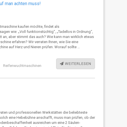
auf man achten muss!
maschine kaufen möchte, findet als
gen wie: „Voll funktionstüchtig“, „Tadellos in Ordnung“,
nett an, aber stimmt das auch? Wie kann man wirklich etwas
hine erfahren? Wir verraten Ihnen, wie Sie eine
ne auf Herz und Nieren prüfen. Worauf sollte …
WEITERLESEN
Reifenwuchtmaschinen
aten und professionellen Werkstätten die beliebteste
solch eine Hebebühne anschafft, muss man prüfen, ob der
odenbeschaffenheit ausreichen um eine 2 Säulen-