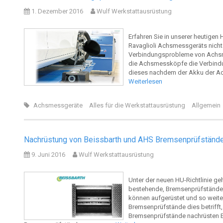
1. Dezember 2016
Wulf Werkstattausrüstung
Erfahren Sie in unserer heutigen
Ravaglioli Achsmessgeräts nicht
Verbindungsprobleme von Achsm
die Achsmessköpfe die Verbindu
dieses nachdem der Akku der Ac
Weiterlesen
Achsmessgeräte
Alles für die Werkstattausrüstung
Allgemein
Nachrüstung von Beissbarth und AHS Bremsenprüfständ
9. Juni 2016
Wulf Werkstattausrüstung
Unter der neuen HU-Richtlinie ge
bestehende, Bremsenprüfstände. 
können aufgerüstet und so weit
Bremsenprüfstände dies betrifft,
Bremsenprüfstände nachrüsten Be