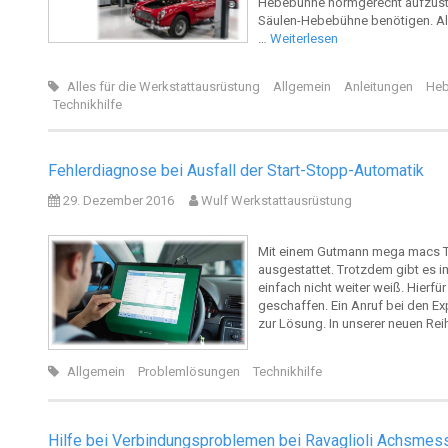
Hebebühne normgerecht aufzustelle
Säulen-Hebebühne benötigen. Als
…
Weiterlesen
Alles für die Werkstattausrüstung
Allgemein
Anleitungen
Heb
Technikhilfe
Fehlerdiagnose bei Ausfall der Start-Stopp-Automatik
29. Dezember 2016
Wulf Werkstattausrüstung
Mit einem Gutmann mega macs Te
ausgestattet. Trotzdem gibt es 
einfach nicht weiter weiß. Hierf
geschaffen. Ein Anruf bei den Ex
zur Lösung. In unserer neuen Re
Allgemein
Problemlösungen
Technikhilfe
Hilfe bei Verbindungsproblemen bei Ravaglioli Achsmes