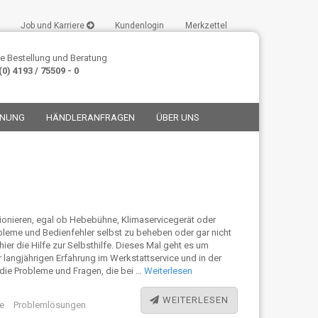
Job und Karriere
Kundenlogin
Merkzettel
e Bestellung und Beratung
0) 4193 / 75509 - 0
ANUNG
HÄNDLERANFRAGEN
ÜBER UNS
stellen
onieren, egal ob Hebebühne, Klimaservicegerät oder
leme und Bedienfehler selbst zu beheben oder gar nicht
t vergessen?
hier die Hilfe zur Selbsthilfe. Dieses Mal geht es um
 langjährigen Erfahrung im Werkstattservice und in der
die Probleme und Fragen, die bei …
Weiterlesen
WEITERLESEN
e
Problemlösungen