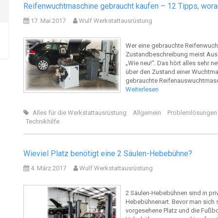
Reifenwuchtmaschine gebraucht kaufen – 12 Tipps, wor
17. Mai 2017
Wulf Werkstattausrüstung
Wer eine gebrauchte Reifenwucht
Zustandbeschreibung meist Aussa
„Wie neu!“. Das hört alles sehr 
über den Zustand einer Wuchtmasc
gebrauchte Reifenauswuchtmaschi
Weiterlesen
Alles für die Werkstattausrüstung
Allgemein
Problemlösungen
Technikhilfe
Wieviel Platz benötigt eine 2 Säulen-Hebebühne?
4. März 2017
Wulf Werkstattausrüstung
2 Säulen-Hebebühnen sind in priv
Hebebühnenart. Bevor man sich 
vorgesehene Platz und die Fußb