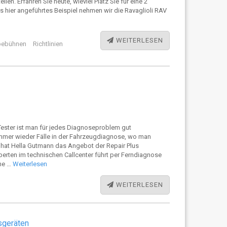
n. Erfahren Sie heute, wieviel Platz Sie für eine 2
 hier angeführtes Beispiel nehmen wir die Ravaglioli RAV
WEITERLESEN
ebühnen
Richtlinien
ster ist man für jedes Diagnoseproblem gut
immer wieder Fälle in der Fahrzeugdiagnose, wo man
ür hat Hella Gutmann das Angebot der Repair Plus
perten im technischen Callcenter führt per Ferndiagnose
ihe …
Weiterlesen
WEITERLESEN
sgeräten