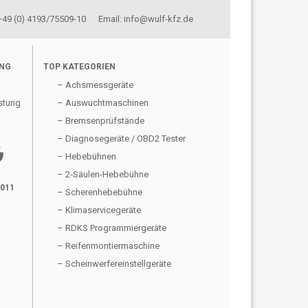
 +49 (0) 4193/75509-10 Email: info@wulf-kfz.de
UNG
TOP KATEGORIEN
– Achsmessgeräte
stung
– Auswuchtmaschinen
– Bremsenprüfstände
– Diagnosegeräte / OBD2 Tester
gle
– Hebebühnen
– 2-Säulen-Hebebühne
2011
– Scherenhebebühne
– Klimaservicegeräte
– RDKS Programmiergeräte
– Reifenmontiermaschine
– Scheinwerfereinstellgeräte