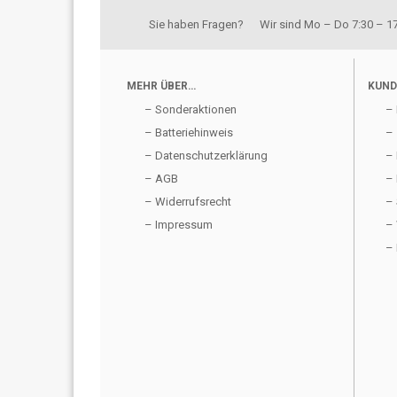
Sie haben Fragen? Wir sind Mo – Do 7:30 – 17:
MEHR ÜBER…
KUND
– Sonderaktionen
– 
– Batteriehinweis
– 
– Datenschutzerklärung
– 
– AGB
– 
– Widerrufsrecht
– 
– Impressum
– 
– 