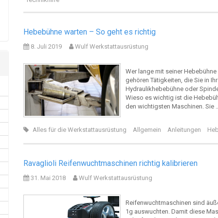
Hebebühne warten – So geht es richtig
8. Juli 2019
Wulf Werkstattausrüstung
Wer lange mit seiner Hebebühne ar
gehören Tätigkeiten, die Sie in Ih
Hydraulikhebebühne oder Spindelh
Wieso es wichtig ist die Hebebü
den wichtigsten Maschinen. Sie
Alles für die Werkstattausrüstung
Allgemein
Anleitungen
Heb
Ravaglioli Reifenwuchtmaschinen richtig kalibrieren
31. Mai 2018
Wulf Werkstattausrüstung
Reifenwuchtmaschinen sind äußers
1g auswuchten. Damit diese Masc