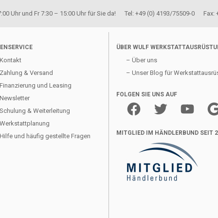
00 Uhr und Fr 7:30 – 15:00 Uhr für Sie da! Tel: +49 (0) 4193/75509-0 Fax:
ENSERVICE
ÜBER WULF WERKSTATTAUSRÜST
Kontakt
– Über uns
Zahlung & Versand
– Unser Blog für Werkstattausrü
Finanzierung und Leasing
FOLGEN SIE UNS AUF
Newsletter
Facebook
Twitter
YouTube
Goo
Schulung & Weiterleitung
Werkstattplanung
MITGLIED IM HÄNDLERBUND SEIT 
Hilfe und häufig gestellte Fragen