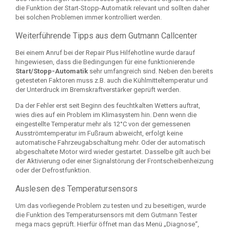
die Funktion der Start-Stopp-Automatik relevant und sollten daher
bei solchen Problemen immer kontrolliert werden.
Weiterführende Tipps aus dem Gutmann Callcenter
Bei einem Anruf bei der Repair Plus Hilfehotline wurde darauf
hingewiesen, dass die Bedingungen für eine funktionierende
Start/Stopp-Automatik
sehr umfangreich sind. Neben den bereits
getesteten Faktoren muss z.B. auch die Kühlmitteltemperatur und
der Unterdruck im Bremskraftverstärker geprüft werden.
Da der Fehler erst seit Beginn des feuchtkalten Wetters auftrat,
wies dies auf ein Problem im Klimasystem hin. Denn wenn die
eingestellte Temperatur mehr als 12°C von der gemessenen
Ausströmtemperatur im Fußraum abweicht, erfolgt keine
automatische Fahrzeugabschaltung mehr. Oder der automatisch
abgeschaltete Motor wird wieder gestartet. Dasselbe gilt auch bei
der Aktivierung oder einer Signalstörung der Frontscheibenheizung
oder der Defrostfunktion.
Auslesen des Temperatursensors
Um das vorliegende Problem zu testen und zu beseitigen, wurde
die Funktion des Temperatursensors mit dem Gutmann Tester
mega macs geprüft. Hierfür öffnet man das Menü „Diagnose“,