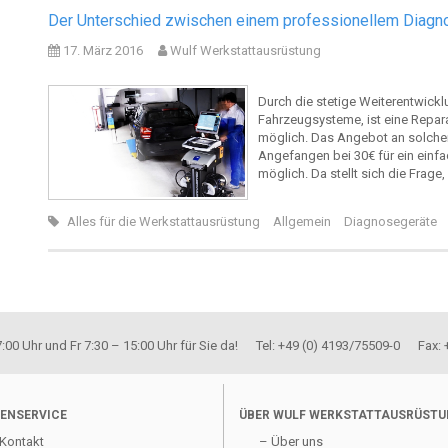
Der Unterschied zwischen einem professionellem Diagno
17. März 2016
Wulf Werkstattausrüstung
Durch die stetige Weiterentwick
Fahrzeugsysteme, ist eine Repara
möglich. Das Angebot an solchen
Angefangen bei 30€ für ein einfa
möglich. Da stellt sich die Frage
Alles für die Werkstattausrüstung
Allgemein
Diagnosegeräte
00 Uhr und Fr 7:30 – 15:00 Uhr für Sie da! Tel: +49 (0) 4193/75509-0 Fax:
ENSERVICE
ÜBER WULF WERKSTATTAUSRÜST
Kontakt
– Über uns