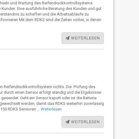
seln und Wartung des Reifendruckkontrollsystems
e Kunden. Eine ausführliche Beratung des Kunden und gut
Verständnis zu schaffen und die Arbeitsabläufe zu
nformieren Mit dem RDKS sind die Zeiten vorbei, in denen
WEITERLESEN
en Reifendruckkontrollsystem nichts. Die Prüfung des
r durch einen Sensor erfolgt ständig und die Ergebnisse
gesendet. Geht ein Sensor kaputt oder ist die Batterie
h gewechselt werden, damit das RDKS weiterhin zuverlässig
ber 150 RDKS Sensoren …
Weiterlesen
WEITERLESEN