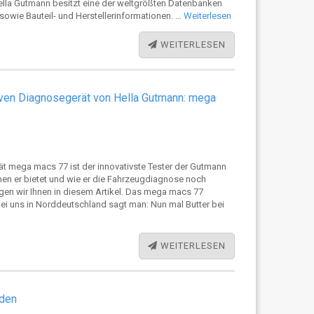
Hella Gutmann besitzt eine der weltgrößten Datenbanken
sowie Bauteil- und Herstellerinformationen. …
Weiterlesen
WEITERLESEN
tiven Diagnosegerät von Hella Gutmann: mega
 mega macs 77 ist der innovativste Tester der Gutmann
en er bietet und wie er die Fahrzeugdiagnose noch
igen wir Ihnen in diesem Artikel. Das mega macs 77
ei uns in Norddeutschland sagt man: Nun mal Butter bei
WEITERLESEN
iden