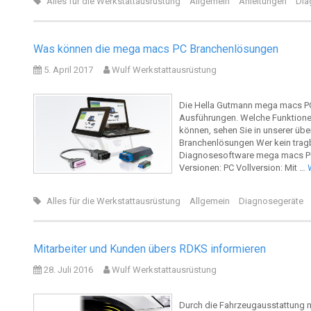
Alles für die Werkstattausrüstung
Allgemein
Anleitungen
Dia
Was können die mega macs PC Branchenlösungen
5. April 2017
Wulf Werkstattausrüstung
Die Hella Gutmann mega macs PC
Ausführungen. Welche Funktione
können, sehen Sie in unserer üb
Branchenlösungen Wer kein tragb
Diagnosesoftware mega macs PC 
Versionen: PC Vollversion: Mit …
Alles für die Werkstattausrüstung
Allgemein
Diagnosegeräte
Mitarbeiter und Kunden übers RDKS informieren
28. Juli 2016
Wulf Werkstattausrüstung
Durch die Fahrzeugausstattung mit