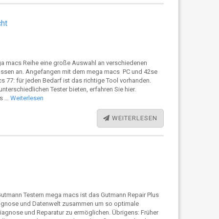
ht
ga macs Reihe eine große Auswahl an verschiedenen
klassen an. Angefangen mit dem mega macs PC und 42se
77: für jeden Bedarf ist das richtige Tool vorhanden.
terschiedlichen Tester bieten, erfahren Sie hier.
cs …
Weiterlesen
WEITERLESEN
Gutmann Testern mega macs ist das Gutmann Repair Plus
iagnose und Datenwelt zusammen um so optimale
iagnose und Reparatur zu ermöglichen. Übrigens: Früher