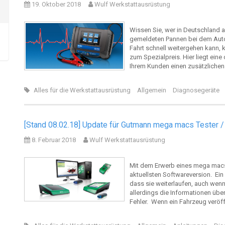
19. Oktober 2018
Wulf Werkstattausrüstung
Wissen Sie, wer in Deutschland a
gemeldeten Pannen bei dem Auto
Fahrt schnell weitergehen kann, k
zum Spezialpreis. Hier liegt eine
Ihrem Kunden einen zusätzlichen
Alles für die Werkstattausrüstung
Allgemein
Diagnosegeräte
[Stand 08.02.18] Update für Gutmann mega macs Tester /
8. Februar 2018
Wulf Werkstattausrüstung
Mit dem Erwerb eines mega macs
aktuellsten Softwareversion. Ein
dass sie weiterlaufen, auch wen
allerdings die Informationen üb
Fehler. Wenn ein Fahrzeug veröff