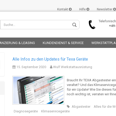
Kontakt
Hilfe
Newsletter
Telefonisch
+49 (
ANZIERUNG & LEASING
KUNDENDIENST & SERVICE
WERKSTATTPL
Alle Infos zu den Updates für Texa Geräte
15. September 2020
Wulf Werkstattausrüstung
Konto er
Braucht Ihr TEXA Abgastester ei
veraltet? Und das Klimaserviceger
Passwor
für ein Update! Wie Sie dieses 
noch wichtig ist, verraten wir Ih
Abgastester
Alles für die 
Diagnosegeräte
Klimaservicegeräte