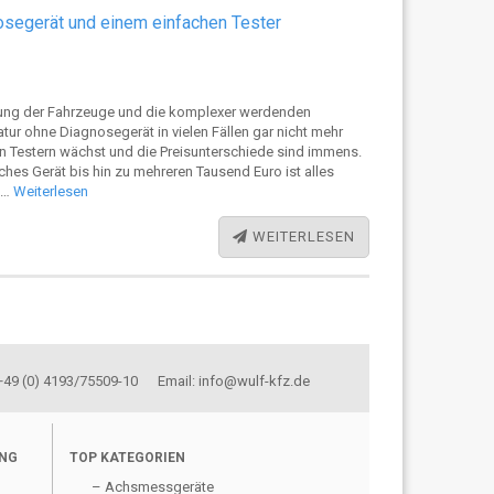
segerät und einem einfachen Tester
lung der Fahrzeuge und die komplexer werdenden
tur ohne Diagnosegerät in vielen Fällen gar nicht mehr
 Testern wächst und die Preisunterschiede sind immens.
ches Gerät bis hin zu mehreren Tausend Euro ist alles
, …
Weiterlesen
WEITERLESEN
 +49 (0) 4193/75509-10 Email: info@wulf-kfz.de
UNG
TOP KATEGORIEN
– Achsmessgeräte