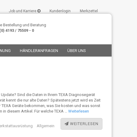
Job und Karriere
Kundenlogin
Merkzettel
e Bestellung und Beratung
0) 4193 / 75509 - 0
ANUNG
HÄNDLERANFRAGEN
ÜBER UNS
stellen
n Update? Sind die Daten in Ihrem TEXA Diagnosegerät
ät kennt die nur alte Daten? Spätestens jetzt wird es Zeit
t vergessen?
für TEXA Geräte bekommen, was Sie kosten und was sonst
nen in diesem Artikel. Für welche TEXA …
Weiterlesen
WEITERLESEN
Werkstattausrüstung
Allgemein