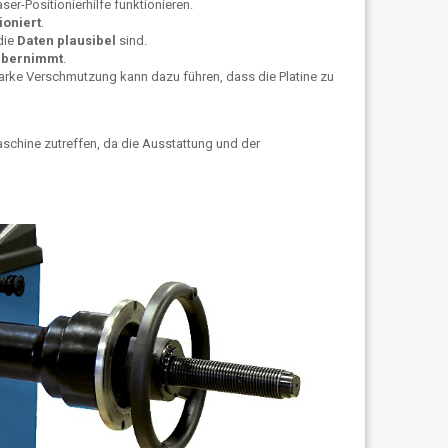
er-Positionierhilfe funktionieren.
oniert
.
die
Daten plausibel
sind.
übernimmt
.
starke Verschmutzung kann dazu führen, dass die Platine zu
aschine zutreffen, da die Ausstattung und der