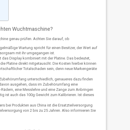
uchten Wuchtmaschine?
hine genau prüfen. Achten Sie darauf, ob
gelmäßige Wartung spricht für einen Besitzer, der Wert auf
sorgsam mit ihr umgegangen ist.
t das Display kombiniert mit der Platine. Das bedeutet,
ie Platine direkt mitgetauscht. Die Kosten hierbei können
irtschaftlicher Totalschaden sein, denn neue Markengeräte
r Zubehörumfang unterschiedlich, genaueres dazu finden
n davon ausgehen, dass im Zubehörumfang eine
-Rädern, eine Messlehre und eine Zange zum Anbringen
ig ist auch das 100g Gewicht zum Kalibrieren. Ist dieses
rs bei Produkten aus China ist die Ersatzteilversorgung
ilversorgung von 2 bis zu 25 Jahren. Also informieren Sie