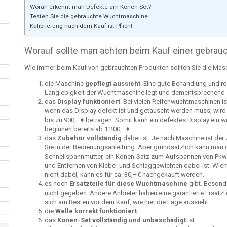
Woran erkennt man Defekte am Konen-Set?
Testen Sie die gebrauchte Wuchtmaschine
Kalibrierung nach dem Kauf ist Pflicht
Worauf sollte man achten beim Kauf einer gebra
Wie immer beim Kauf von gebrauchten Produkten sollten Sie die Masc
die Maschine
gepflegt aussieht
. Eine gute Behandlung und re
Langlebigkeit der Wuchtmaschine legt und dementsprechend 
das
Display funktioniert
. Bei vielen Reifenwuchtmaschinen is
wenn das Display defekt ist und getauscht werden muss, wird d
bis zu 900,–€ betragen. Somit kann ein defektes Display ein w
beginnen bereits ab 1.200,–€.
das
Zubehör vollständig
dabei ist. Je nach Maschine ist de
Sie in der Bedienungsanleitung. Aber grundsätzlich kann ma
Schnellspannmutter, ein Konen-Satz zum Aufspannen von Pkw
und Entfernen von Klebe- und Schlaggewichten dabei ist. Wicht
nicht dabei, kann es für ca. 30,–€ nachgekauft werden.
es noch
Ersatzteile für diese Wuchtmaschine
gibt. Besonde
nicht gegeben. Andere Anbieter haben eine garantierte Ersatzte
sich am Besten vor dem Kauf, wie hier die Lage aussieht.
die
Welle korrekt funktioniert
.
das
Konen-Set vollständig und unbeschädigt
ist.