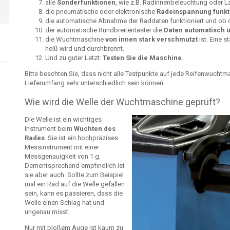
alle
Sonderfunktionen
, wie z.B. Radinnenbeleuchtung oder Las
die pneumatische oder elektronische
Radeinspannung funkti
die automatische Abnahme der Raddaten funktioniert und ob 
der automatische Rundbreitentaster die
Daten automatisch 
die Wuchtmaschine
von innen stark verschmutzt
ist. Eine 
heiß wird und durchbrennt.
Und zu guter Letzt:
Testen Sie die Maschine
.
Bitte beachten Sie, dass nicht alle Testpunkte auf jede Reifenwuchtm
Lieferumfang sehr unterschiedlich sein können.
Wie wird die Welle der Wuchtmaschine geprüft?
Die Welle ist ein wichtiges
Instrument beim
Wuchten des
Rades
. Sie ist ein hochpräzises
Messinstrument mit einer
Messgenauigkeit von 1 g.
Dementsprechend empfindlich ist
sie aber auch. Sollte zum Beispiel
mal ein Rad auf die Welle gefallen
sein, kann es passieren, dass die
Welle einen Schlag hat und
ungenau misst.
Nur mit bloßem Auge ist kaum zu