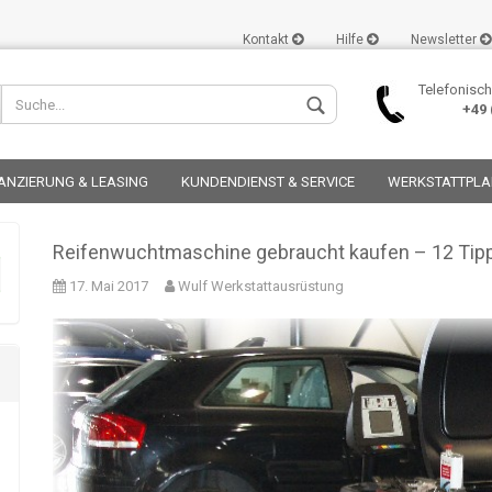
Kontakt
Hilfe
Newsletter
Telefonisch
+49 (
ANZIERUNG & LEASING
KUNDENDIENST & SERVICE
WERKSTATTPL
Reifenwuchtmaschine gebraucht kaufen – 12 Tip
17. Mai 2017
Wulf Werkstattausrüstung
Konto er
Passwor