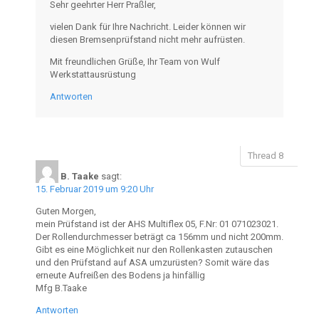
Sehr geehrter Herr Praßler,
vielen Dank für Ihre Nachricht. Leider können wir
diesen Bremsenprüfstand nicht mehr aufrüsten.
Mit freundlichen Grüße, Ihr Team von Wulf
Werkstattausrüstung
Antworten
B. Taake
sagt:
15. Februar 2019 um 9:20 Uhr
Guten Morgen,
mein Prüfstand ist der AHS Multiflex 05, F.Nr: 01 071023021.
Der Rollendurchmesser beträgt ca 156mm und nicht 200mm.
Gibt es eine Möglichkeit nur den Rollenkasten zutauschen
und den Prüfstand auf ASA umzurüsten? Somit wäre das
erneute Aufreißen des Bodens ja hinfällig
Mfg B.Taake
Antworten