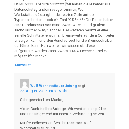
ist MB6000 Fabr.Nr.:BA00***** [wir haben die Nummer aus
Datenschutzgründen rausgenommen, Wulf
Werkstattausrüstung]. In der letzten Zeile auf dem
Typenschild steht noch ein Zahl:935 ******.Die Rollen haben
eine Durchmesser von mind. 24cm. Auch laut digitalem
Tacho läuft er 6Km/h schnell. Desweiteren besitzt er eine
serielle Schnittstelle wo man Bremswerte auf dem Computer
anzeigen kann und den Rundlauftest für die Bremsscheiben
durführen kann. Nun wollten wir wissen ob dieser
aufgerüstet werden kann, zwecks ASA-Liveschnittselle?
Mfg Steffen Manke
Antworten
Wulf Werkstattausrüstung
sagt:
22. August 2017 um 9:15 Uhr
Sehr geehrter Herr Manke,
vielen Dank für Ihre Anfrage. Wir werden dies prüfen
und uns umgehend mit Ihnen in Verbindung setzen.
Mit freundlichen Grüßen, Ihr Team von Wulf
Werkstattausrüstung