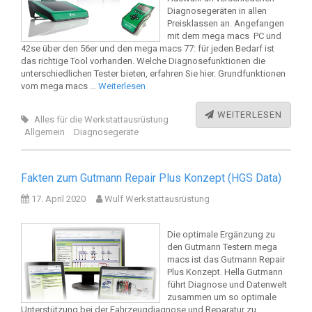
Diagnosegeräten in allen
Preisklassen an. Angefangen
mit dem mega macs PC und
42se über den 56er und den mega macs 77: für jeden Bedarf ist
das richtige Tool vorhanden. Welche Diagnosefunktionen die
unterschiedlichen Tester bieten, erfahren Sie hier. Grundfunktionen
vom mega macs …
Weiterlesen
WEITERLESEN
Alles für die Werkstattausrüstung
Allgemein
Diagnosegeräte
Fakten zum Gutmann Repair Plus Konzept (HGS Data)
17. April 2020
Wulf Werkstattausrüstung
Die optimale Ergänzung zu
den Gutmann Testern mega
macs ist das Gutmann Repair
Plus Konzept. Hella Gutmann
führt Diagnose und Datenwelt
zusammen um so optimale
Unterstützung bei der Fahrzeugdiagnose und Reparatur zu