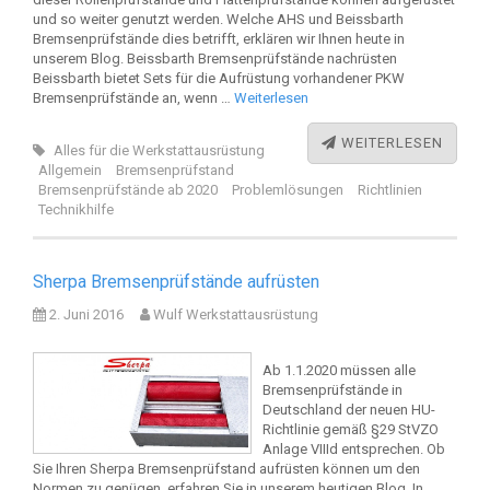
und so weiter genutzt werden. Welche AHS und Beissbarth
Bremsenprüfstände dies betrifft, erklären wir Ihnen heute in
unserem Blog. Beissbarth Bremsenprüfstände nachrüsten
Beissbarth bietet Sets für die Aufrüstung vorhandener PKW
Bremsenprüfstände an, wenn …
Weiterlesen
WEITERLESEN
Alles für die Werkstattausrüstung
Allgemein
Bremsenprüfstand
Bremsenprüfstände ab 2020
Problemlösungen
Richtlinien
Technikhilfe
Sherpa Bremsenprüfstände aufrüsten
2. Juni 2016
Wulf Werkstattausrüstung
Ab 1.1.2020 müssen alle
Bremsenprüfstände in
Deutschland der neuen HU-
Richtlinie gemäß §29 StVZO
Anlage VIIId entsprechen. Ob
Sie Ihren Sherpa Bremsenprüfstand aufrüsten können um den
Normen zu genügen, erfahren Sie in unserem heutigen Blog. In