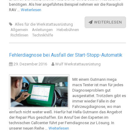
benötigen. Als hier angeführtes Beispiel nehmen wir die Ravaglioli
RAV …
Weiterlesen
WEITERLESEN
Alles für die Werkstattausrüstung
Allgemein
Anleitungen
Hebebühnen
Richtlinien
Technikhilfe
Fehlerdiagnose bei Ausfall der Start-Stopp-Automatik
29. Dezember 2016
Wulf Werkstattausrüstung
Mit einem Gutmann mega
macs Tester ist man für jedes
Diagnoseproblem gut
ausgestattet. Trotzdem gibt es
immer wieder Fälle in der
Fahrzeugdiagnose, wo man
einfach nicht weiter weiß. Hierfür hat Hella Gutmann das Angebot
der Repair Plus geschaffen. Ein Anruf bei den Experten im
technischen Callcenter führt per Ferndiagnose zur Lösung. In
unserer neuen Reihe …
Weiterlesen