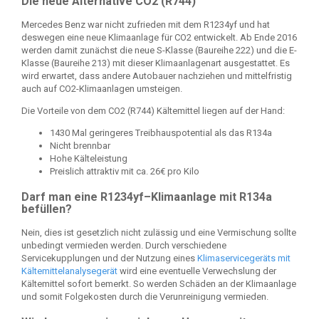
Die neue Alternative CO2 (R744)
Mercedes Benz war nicht zufrieden mit dem R1234yf und hat
deswegen eine neue Klimaanlage für CO2 entwickelt. Ab Ende 2016
werden damit zunächst die neue S-Klasse (Baureihe 222) und die E-
Klasse (Baureihe 213) mit dieser Klimaanlagenart ausgestattet. Es
wird erwartet, dass andere Autobauer nachziehen und mittelfristig
auch auf CO2-Klimaanlagen umsteigen.
Die Vorteile von dem CO2 (R744) Kältemittel liegen auf der Hand:
1430 Mal geringeres Treibhauspotential als das R134a
Nicht brennbar
Hohe Kälteleistung
Preislich attraktiv mit ca. 26€ pro Kilo
Darf man eine R1234yf–Klimaanlage mit R134a
befüllen?
Nein, dies ist gesetzlich nicht zulässig und eine Vermischung sollte
unbedingt vermieden werden. Durch verschiedene
Servicekupplungen und der Nutzung eines
Klimaservicegeräts mit
Kältemittelanalysegerät
wird eine eventuelle Verwechslung der
Kältemittel sofort bemerkt. So werden Schäden an der Klimaanlage
und somit Folgekosten durch die Verunreinigung vermieden.