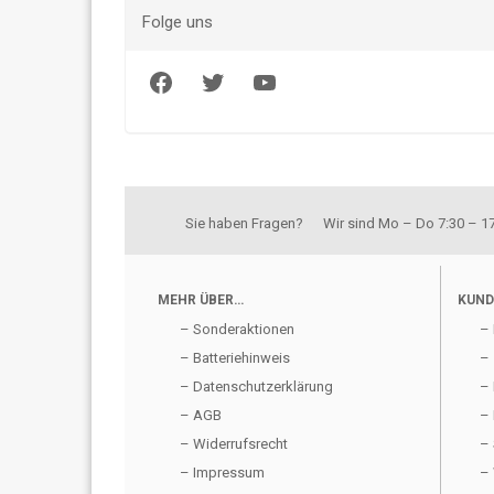
Folge uns
Facebook
Twitter
YouTube
Sie haben Fragen? Wir sind Mo – Do 7:30 – 17:
MEHR ÜBER…
KUND
– Sonderaktionen
– 
– Batteriehinweis
– 
– Datenschutzerklärung
– 
– AGB
– 
– Widerrufsrecht
– 
– Impressum
– 