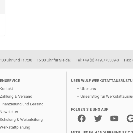
00 Uhr und Fr 7:30 – 15:00 Uhr für Sie da! Tel: +49 (0) 4193/75509-0 Fax:
ENSERVICE
ÜBER WULF WERKSTATTAUSRÜST
Kontakt
– Über uns
Zahlung & Versand
– Unser Blog für Werkstattausrü
Finanzierung und Leasing
FOLGEN SIE UNS AUF
Newsletter
Facebook
Twitter
YouTube
Goo
Schulung & Weiterleitung
Werkstattplanung
MITGLIED IM HÄNDLERBUND SEIT 