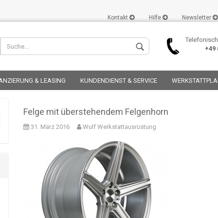
Kontakt
Hilfe
Newsletter
Telefonisch
+49 (
ANZIERUNG & LEASING
KUNDENDIENST & SERVICE
WERKSTATTPL
Felge mit überstehendem Felgenhorn
31. März 2016
Wulf Werkstattausrüstung
Konto er
Passwor