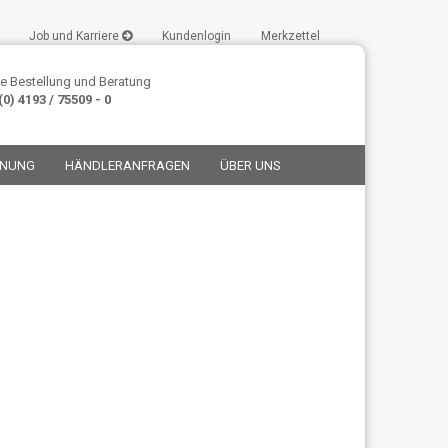
Job und Karriere
Kundenlogin
Merkzettel
e Bestellung und Beratung
0) 4193 / 75509 - 0
ANUNG
HÄNDLERANFRAGEN
ÜBER UNS
stellen
t vergessen?