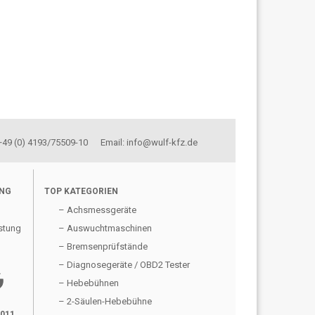
 +49 (0) 4193/75509-10 Email: info@wulf-kfz.de
UNG
TOP KATEGORIEN
– Achsmessgeräte
stung
– Auswuchtmaschinen
– Bremsenprüfstände
– Diagnosegeräte / OBD2 Tester
gle
– Hebebühnen
– 2-Säulen-Hebebühne
2011