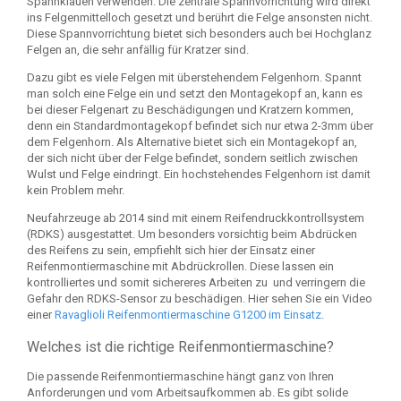
Spannklauen verwenden. Die zentrale Spannvorrichtung wird direkt
ins Felgenmittelloch gesetzt und berührt die Felge ansonsten nicht.
Diese Spannvorrichtung bietet sich besonders auch bei Hochglanz
Felgen an, die sehr anfällig für Kratzer sind.
Dazu gibt es viele Felgen mit überstehendem Felgenhorn. Spannt
man solch eine Felge ein und setzt den Montagekopf an, kann es
bei dieser Felgenart zu Beschädigungen und Kratzern kommen,
denn ein Standardmontagekopf befindet sich nur etwa 2-3mm über
dem Felgenhorn. Als Alternative bietet sich ein Montagekopf an,
der sich nicht über der Felge befindet, sondern seitlich zwischen
Wulst und Felge eindringt. Ein hochstehendes Felgenhorn ist damit
kein Problem mehr.
Neufahrzeuge ab 2014 sind mit einem Reifendruckkontrollsystem
(RDKS) ausgestattet. Um besonders vorsichtig beim Abdrücken
des Reifens zu sein, empfiehlt sich hier der Einsatz einer
Reifenmontiermaschine mit Abdrückrollen. Diese lassen ein
kontrolliertes und somit sichereres Arbeiten zu und verringern die
Gefahr den RDKS-Sensor zu beschädigen. Hier sehen Sie ein Video
einer
Ravaglioli Reifenmontiermaschine G1200 im Einsatz
.
Welches ist die richtige Reifenmontiermaschine?
Die passende Reifenmontiermaschine hängt ganz von Ihren
Anforderungen und vom Arbeitsaufkommen ab. Es gibt solide