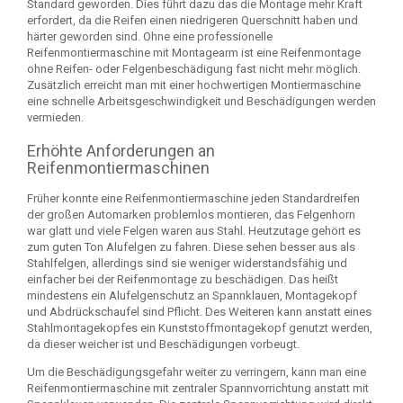
Standard geworden. Dies führt dazu das die Montage mehr Kraft
erfordert, da die Reifen einen niedrigeren Querschnitt haben und
härter geworden sind. Ohne eine professionelle
Reifenmontiermaschine mit Montagearm ist eine Reifenmontage
ohne Reifen- oder Felgenbeschädigung fast nicht mehr möglich.
Zusätzlich erreicht man mit einer hochwertigen Montiermaschine
eine schnelle Arbeitsgeschwindigkeit und Beschädigungen werden
vermieden.
Erhöhte Anforderungen an
Reifenmontiermaschinen
Früher konnte eine Reifenmontiermaschine jeden Standardreifen
der großen Automarken problemlos montieren, das Felgenhorn
war glatt und viele Felgen waren aus Stahl. Heutzutage gehört es
zum guten Ton Alufelgen zu fahren. Diese sehen besser aus als
Stahlfelgen, allerdings sind sie weniger widerstandsfähig und
einfacher bei der Reifenmontage zu beschädigen. Das heißt
mindestens ein Alufelgenschutz an Spannklauen, Montagekopf
und Abdrückschaufel sind Pflicht. Des Weiteren kann anstatt eines
Stahlmontagekopfes ein Kunststoffmontagekopf genutzt werden,
da dieser weicher ist und Beschädigungen vorbeugt.
Um die Beschädigungsgefahr weiter zu verringern, kann man eine
Reifenmontiermaschine mit zentraler Spannvorrichtung anstatt mit