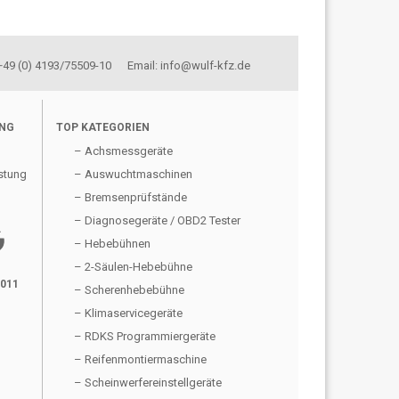
 +49 (0) 4193/75509-10 Email: info@wulf-kfz.de
UNG
TOP KATEGORIEN
– Achsmessgeräte
stung
– Auswuchtmaschinen
– Bremsenprüfstände
– Diagnosegeräte / OBD2 Tester
gle
– Hebebühnen
– 2-Säulen-Hebebühne
2011
– Scherenhebebühne
– Klimaservicegeräte
– RDKS Programmiergeräte
– Reifenmontiermaschine
– Scheinwerfereinstellgeräte