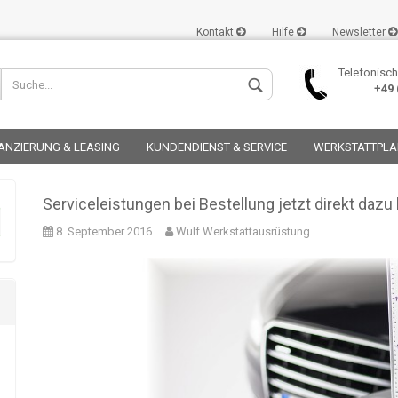
Kontakt
Hilfe
Newsletter
Telefonisch
+49 (
ANZIERUNG & LEASING
KUNDENDIENST & SERVICE
WERKSTATTPL
Serviceleistungen bei Bestellung jetzt direkt daz
8. September 2016
Wulf Werkstattausrüstung
Konto er
Passwor