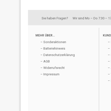
Sie haben Fragen? Wir sind Mo – Do 7:30 – 17:
MEHR ÜBER…
KUND
– Sonderaktionen
– 
– Batteriehinweis
– 
– Datenschutzerklärung
– 
– AGB
– 
– Widerrufsrecht
– 
– Impressum
– 
– 