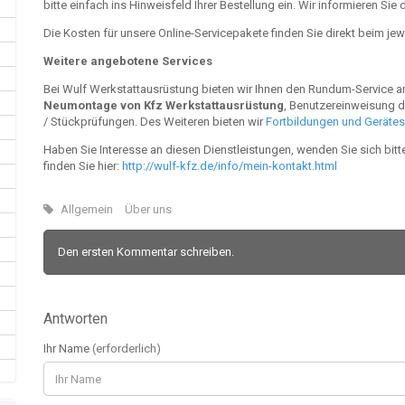
bitte einfach ins Hinweisfeld Ihrer Bestellung ein. Wir informieren S
Die Kosten für unsere Online-Servicepakete finden Sie direkt beim jewe
Weitere angebotene Services
Bei Wulf Werkstattausrüstung bieten wir Ihnen den Rundum-Service 
Neumontage von Kfz Werkstattausrüstung
, Benutzereinweisung 
/ Stückprüfungen. Des Weiteren bieten wir
Fortbildungen und Geräte
Haben Sie Interesse an diesen Dienstleistungen, wenden Sie sich bit
finden Sie hier:
http://wulf-kfz.de/info/mein-kontakt.html
Allgemein
Über uns
Den ersten Kommentar schreiben.
Antworten
Ihr Name
(erforderlich)