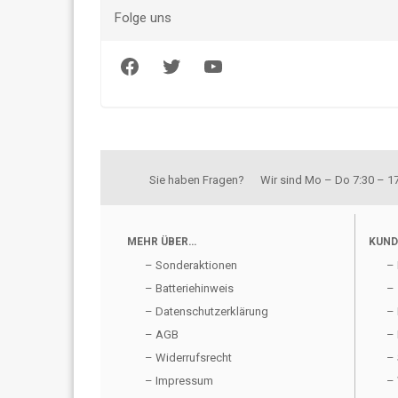
Folge uns
Facebook
Twitter
YouTube
Sie haben Fragen? Wir sind Mo – Do 7:30 – 17:
MEHR ÜBER…
KUND
– Sonderaktionen
– 
– Batteriehinweis
– 
– Datenschutzerklärung
– 
– AGB
– 
– Widerrufsrecht
– 
– Impressum
– 