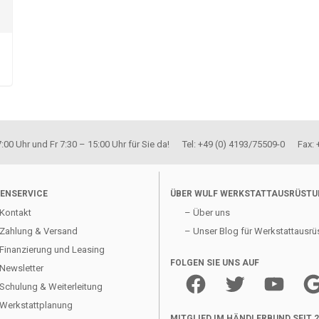
00 Uhr und Fr 7:30 – 15:00 Uhr für Sie da! Tel: +49 (0) 4193/75509-0 Fax:
ENSERVICE
ÜBER WULF WERKSTATTAUSRÜST
Kontakt
– Über uns
Zahlung & Versand
– Unser Blog für Werkstattausrü
Finanzierung und Leasing
FOLGEN SIE UNS AUF
Newsletter
Facebook
Twitter
YouTube
Goo
Schulung & Weiterleitung
Werkstattplanung
MITGLIED IM HÄNDLERBUND SEIT 