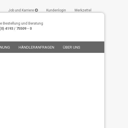
Job und Karriere
Kundenlogin
Merkzettel
e Bestellung und Beratung
0) 4193 / 75509 - 0
ANUNG
HÄNDLERANFRAGEN
ÜBER UNS
stellen
t vergessen?