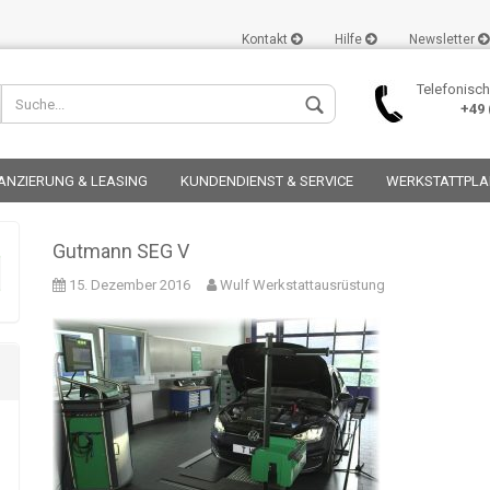
Kontakt
Hilfe
Newsletter
Telefonisch
+49 (
ANZIERUNG & LEASING
KUNDENDIENST & SERVICE
WERKSTATTPL
Gutmann SEG V
15. Dezember 2016
Wulf Werkstattausrüstung
Konto er
Passwor