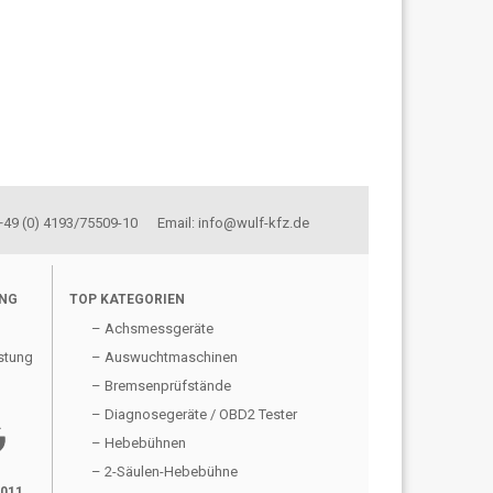
 +49 (0) 4193/75509-10 Email: info@wulf-kfz.de
UNG
TOP KATEGORIEN
– Achsmessgeräte
stung
– Auswuchtmaschinen
– Bremsenprüfstände
– Diagnosegeräte / OBD2 Tester
gle
– Hebebühnen
– 2-Säulen-Hebebühne
2011