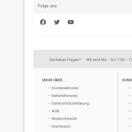
Folge uns
Facebook
Twitter
YouTube
Sie haben Fragen? Wir sind Mo – Do 7:30 – 17:
MEHR ÜBER…
KUND
– Sonderaktionen
– 
– Batteriehinweis
– 
– Datenschutzerklärung
– 
– AGB
– 
– Widerrufsrecht
– 
– Impressum
– 