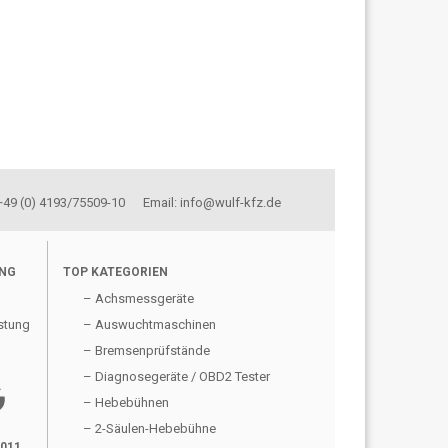
 +49 (0) 4193/75509-10 Email: info@wulf-kfz.de
UNG
TOP KATEGORIEN
– Achsmessgeräte
stung
– Auswuchtmaschinen
– Bremsenprüfstände
– Diagnosegeräte / OBD2 Tester
gle
– Hebebühnen
– 2-Säulen-Hebebühne
2011