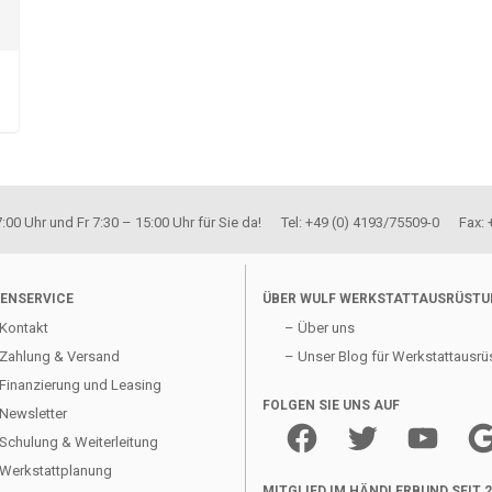
00 Uhr und Fr 7:30 – 15:00 Uhr für Sie da! Tel: +49 (0) 4193/75509-0 Fax:
ENSERVICE
ÜBER WULF WERKSTATTAUSRÜST
Kontakt
– Über uns
Zahlung & Versand
– Unser Blog für Werkstattausrü
Finanzierung und Leasing
FOLGEN SIE UNS AUF
Newsletter
Facebook
Twitter
YouTube
Goo
Schulung & Weiterleitung
Werkstattplanung
MITGLIED IM HÄNDLERBUND SEIT 