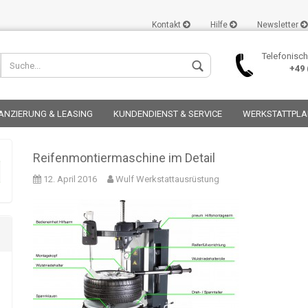
Kontakt
Hilfe
Newsletter
Telefonisch
+49 (
ANZIERUNG & LEASING
KUNDENDIENST & SERVICE
WERKSTATTPL
Reifenmontiermaschine im Detail
12. April 2016
Wulf Werkstattausrüstung
Konto er
Passwor