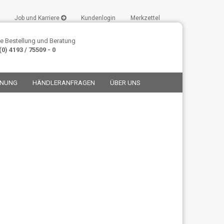
Job und Karriere
Kundenlogin
Merkzettel
e Bestellung und Beratung
0) 4193 / 75509 - 0
ANUNG
HÄNDLERANFRAGEN
ÜBER UNS
stellen
t vergessen?