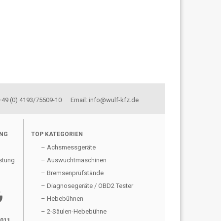
 +49 (0) 4193/75509-10 Email: info@wulf-kfz.de
UNG
TOP KATEGORIEN
– Achsmessgeräte
stung
– Auswuchtmaschinen
– Bremsenprüfstände
– Diagnosegeräte / OBD2 Tester
gle
– Hebebühnen
– 2-Säulen-Hebebühne
2011