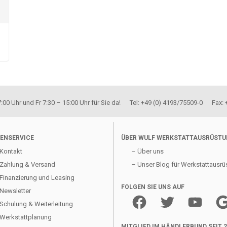
00 Uhr und Fr 7:30 – 15:00 Uhr für Sie da! Tel: +49 (0) 4193/75509-0 Fax:
ENSERVICE
ÜBER WULF WERKSTATTAUSRÜST
Kontakt
– Über uns
Zahlung & Versand
– Unser Blog für Werkstattausrü
Finanzierung und Leasing
FOLGEN SIE UNS AUF
Newsletter
Facebook
Twitter
YouTube
Goo
Schulung & Weiterleitung
Werkstattplanung
MITGLIED IM HÄNDLERBUND SEIT 