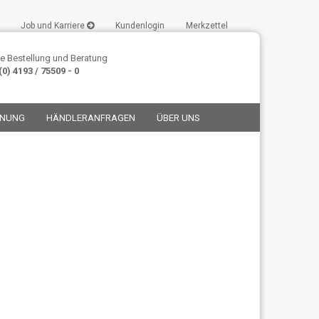
Job und Karriere
Kundenlogin
Merkzettel
e Bestellung und Beratung
0) 4193 / 75509 - 0
ANUNG
HÄNDLERANFRAGEN
ÜBER UNS
stellen
t vergessen?