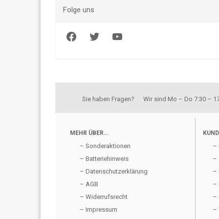
Folge uns
Facebook
Twitter
YouTube
Sie haben Fragen? Wir sind Mo – Do 7:30 – 17:
MEHR ÜBER…
KUND
– Sonderaktionen
– 
– Batteriehinweis
– 
– Datenschutzerklärung
– 
– AGB
– 
– Widerrufsrecht
– 
– Impressum
– 