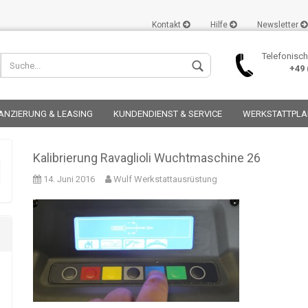
Kontakt
Hilfe
Newsletter
Telefonisch
+49 (
ANZIERUNG & LEASING
KUNDENDIENST & SERVICE
WERKSTATTPL
Kalibrierung Ravaglioli Wuchtmaschine 26
14. Juni 2016
Wulf Werkstattausrüstung
Konto er
Passwor