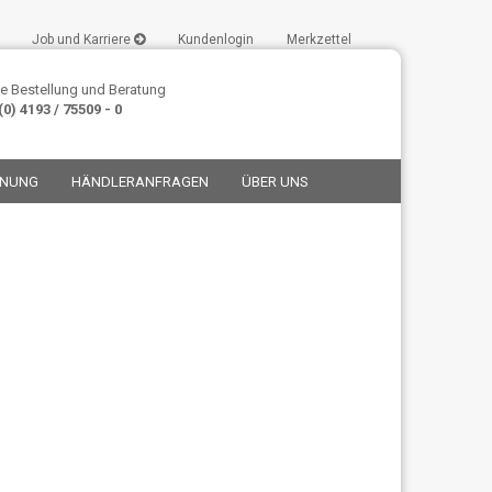
Job und Karriere
Kundenlogin
Merkzettel
e Bestellung und Beratung
0) 4193 / 75509 - 0
ANUNG
HÄNDLERANFRAGEN
ÜBER UNS
stellen
t vergessen?