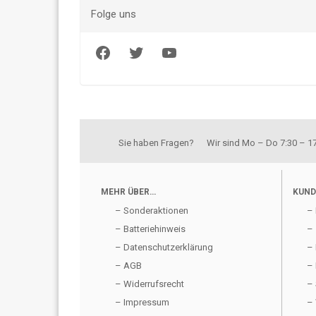
Folge uns
Facebook
Twitter
YouTube
Sie haben Fragen? Wir sind Mo – Do 7:30 – 17:
MEHR ÜBER…
KUND
– Sonderaktionen
– 
– Batteriehinweis
– 
– Datenschutzerklärung
– 
– AGB
– 
– Widerrufsrecht
– 
– Impressum
– 