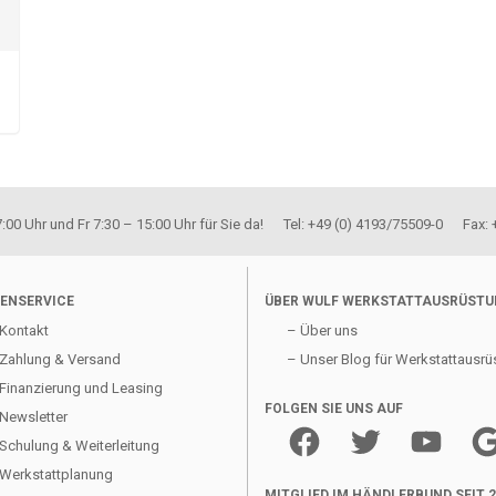
00 Uhr und Fr 7:30 – 15:00 Uhr für Sie da! Tel: +49 (0) 4193/75509-0 Fax:
ENSERVICE
ÜBER WULF WERKSTATTAUSRÜST
Kontakt
– Über uns
Zahlung & Versand
– Unser Blog für Werkstattausrü
Finanzierung und Leasing
FOLGEN SIE UNS AUF
Newsletter
Facebook
Twitter
YouTube
Goo
Schulung & Weiterleitung
Werkstattplanung
MITGLIED IM HÄNDLERBUND SEIT 