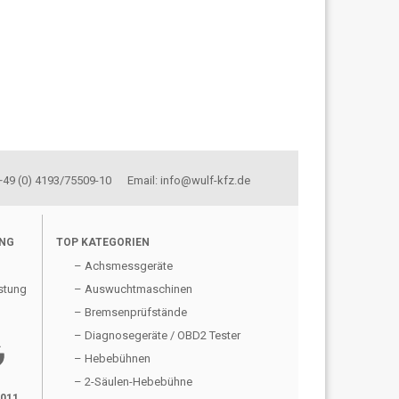
 +49 (0) 4193/75509-10 Email: info@wulf-kfz.de
UNG
TOP KATEGORIEN
– Achsmessgeräte
stung
– Auswuchtmaschinen
– Bremsenprüfstände
– Diagnosegeräte / OBD2 Tester
gle
– Hebebühnen
– 2-Säulen-Hebebühne
2011