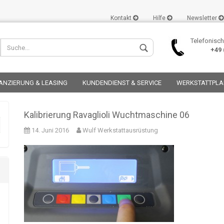
Kontakt
Hilfe
Newsletter
Telefonisch
+49 (
ANZIERUNG & LEASING
KUNDENDIENST & SERVICE
WERKSTATTPL
Kalibrierung Ravaglioli Wuchtmaschine 06
14. Juni 2016
Wulf Werkstattausrüstung
Konto er
Passwor