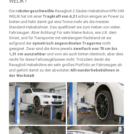
WELIK?
Die
robotergeschweißte
Ravaglioli 2 Säulen-Hebebühne KPN 349
WELIK hat mit einer
Tragkraft von 4,2 t
schon einiges an Power zu
bieten und hebt damit gut eine Tonne mehr als die meisten
Standard-Hebebühnen. Das qualifiziert sie zum Heben von vielen
Fahrzeugen. Aber Achtung! Für sehr kleine Autos, wie z.B. dem
Smart, und für Transporter mit extralangem Radstand ist sie
aufgrund der
symetrisch angeordneten Tragarme
nicht
geeignet. Zwar sind die Arme jeweils
zweifach von 70 cm bis
1,31 cm ausziehbar
und vorn als auch hinten identisch, aber dies
reicht für diese Fahrzeugklassen nicht. Trotzdem deckt die
Ravaglioli Hebebühne ein sehr großes Portfolio an Fahrzeugen ab
und gehört damit zu den absoluten
Allrounderhebebühnen in
der Werkstatt
.