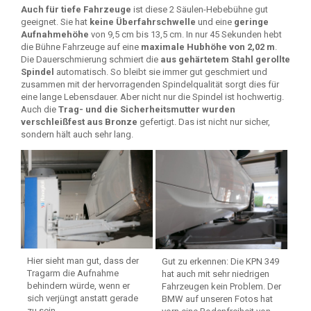
Auch für tiefe Fahrzeuge
ist diese 2 Säulen-Hebebühne gut
geeignet. Sie hat
keine Überfahrschwelle
und eine
geringe
Aufnahmehöhe
von 9,5 cm bis 13,5 cm. In nur 45 Sekunden hebt
die Bühne Fahrzeuge auf eine
maximale Hubhöhe von 2,02 m
.
Die Dauerschmierung schmiert die
aus gehärtetem Stahl gerollte
Spindel
automatisch. So bleibt sie immer gut geschmiert und
zusammen mit der hervorragenden Spindelqualität sorgt dies für
eine lange Lebensdauer. Aber nicht nur die Spindel ist hochwertig.
Auch die
Trag- und die Sicherheitsmutter wurden
verschleißfest aus Bronze
gefertigt. Das ist nicht nur sicher,
sondern hält auch sehr lang.
Hier sieht man gut, dass der
Gut zu erkennen: Die KPN 349
Tragarm die Aufnahme
hat auch mit sehr niedrigen
behindern würde, wenn er
Fahrzeugen kein Problem. Der
sich verjüngt anstatt gerade
BMW auf unseren Fotos hat
zu sein.