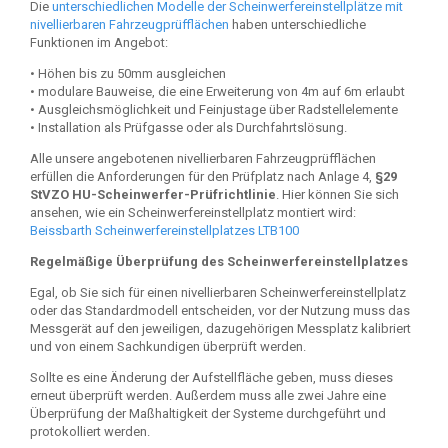
Die
unterschiedlichen Modelle der Scheinwerfereinstellplätze mit
nivellierbaren Fahrzeugprüfflächen
haben unterschiedliche
Funktionen im Angebot:
• Höhen bis zu 50mm ausgleichen
• modulare Bauweise, die eine Erweiterung von 4m auf 6m erlaubt
• Ausgleichsmöglichkeit und Feinjustage über Radstellelemente
• Installation als Prüfgasse oder als Durchfahrtslösung.
Alle unsere angebotenen nivellierbaren Fahrzeugprüfflächen
erfüllen die Anforderungen für den Prüfplatz nach Anlage 4,
§29
StVZO HU-Scheinwerfer-Prüfrichtlinie
. Hier können Sie sich
ansehen, wie ein Scheinwerfereinstellplatz montiert wird:
Beissbarth Scheinwerfereinstellplatzes LTB100
Regelmäßige Überprüfung des Scheinwerfereinstellplatzes
Egal, ob Sie sich für einen nivellierbaren Scheinwerfereinstellplatz
oder das Standardmodell entscheiden, vor der Nutzung muss das
Messgerät auf den jeweiligen, dazugehörigen Messplatz kalibriert
und von einem Sachkundigen überprüft werden.
Sollte es eine Änderung der Aufstellfläche geben, muss dieses
erneut überprüft werden. Außerdem muss alle zwei Jahre eine
Überprüfung der Maßhaltigkeit der Systeme durchgeführt und
protokolliert werden.