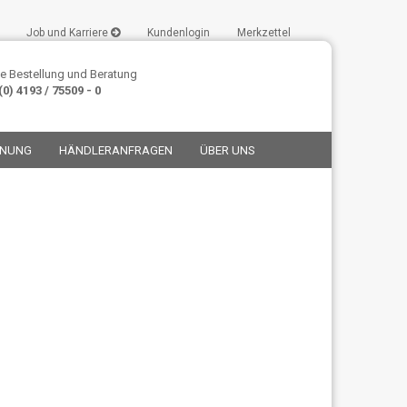
Job und Karriere
Kundenlogin
Merkzettel
e Bestellung und Beratung
0) 4193 / 75509 - 0
ANUNG
HÄNDLERANFRAGEN
ÜBER UNS
stellen
t vergessen?