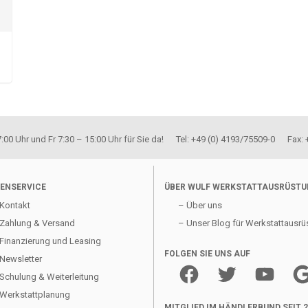
00 Uhr und Fr 7:30 – 15:00 Uhr für Sie da! Tel: +49 (0) 4193/75509-0 Fax:
ENSERVICE
ÜBER WULF WERKSTATTAUSRÜST
Kontakt
– Über uns
Zahlung & Versand
– Unser Blog für Werkstattausrü
Finanzierung und Leasing
FOLGEN SIE UNS AUF
Newsletter
Facebook
Twitter
YouTube
Goo
Schulung & Weiterleitung
Werkstattplanung
MITGLIED IM HÄNDLERBUND SEIT 