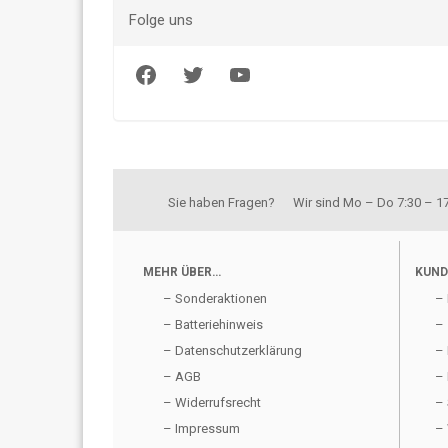
Folge uns
Facebook
Twitter
YouTube
Sie haben Fragen? Wir sind Mo – Do 7:30 – 17:
MEHR ÜBER…
KUND
– Sonderaktionen
– 
– Batteriehinweis
– 
– Datenschutzerklärung
– 
– AGB
– 
– Widerrufsrecht
– 
– Impressum
– 