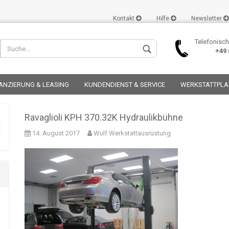
Kontakt
Hilfe
Newsletter
Telefonisch
+49 (
ANZIERUNG & LEASING
KUNDENDIENST & SERVICE
WERKSTATTPL
Ravaglioli KPH 370.32K Hydraulikbühne
14. August 2017
Wulf Werkstattausrüstung
Konto er
Passwor