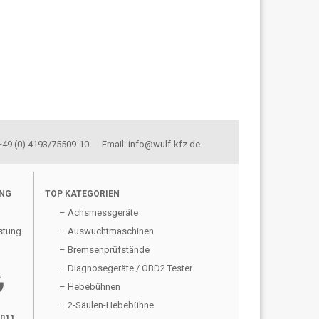
 +49 (0) 4193/75509-10 Email: info@wulf-kfz.de
UNG
TOP KATEGORIEN
– Achsmessgeräte
stung
– Auswuchtmaschinen
– Bremsenprüfstände
– Diagnosegeräte / OBD2 Tester
gle
– Hebebühnen
– 2-Säulen-Hebebühne
2011