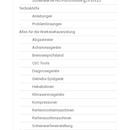
Scheinwerfer-HU-Prüfrichtlinie §29 StVZO
Technikhilfe
Anleitungen
Problemlösungen
Alles für die Werkstattausrüstung
Abgastester
Achsmessgeräte
Bremsenprüfstand
CSC Tools
Diagnosegeräte
Getriebe Spülgerät
Hebebühnen
Klimaservicegeräte
Kompressoren
Reifenmontiermaschinen
Reifenwuchtmaschinen
Scheinwerfereinstellung