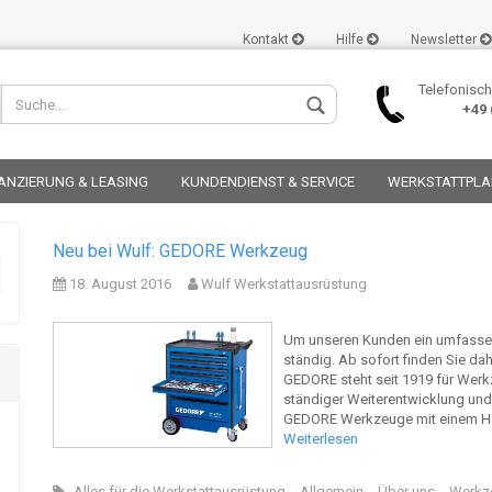
Kontakt
Hilfe
Newsletter
Telefonisch
+49 (
ANZIERUNG & LEASING
KUNDENDIENST & SERVICE
WERKSTATTPL
Neu bei Wulf: GEDORE Werkzeug
18. August 2016
Wulf Werkstattausrüstung
Konto er
Um unseren Kunden ein umfassend
ständig. Ab sofort finden Sie d
Passwor
GEDORE steht seit 1919 für Werk
ständiger Weiterentwicklung und
GEDORE Werkzeuge mit einem Hö
Weiterlesen
Alles für die Werkstattausrüstung
Allgemein
Über uns
Werkz