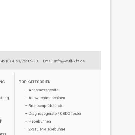
 +49 (0) 4193/75509-10 Email: info@wulf-kfz.de
UNG
TOP KATEGORIEN
– Achsmessgeräte
stung
– Auswuchtmaschinen
– Bremsenprüfstände
– Diagnosegeräte / OBD2 Tester
gle
– Hebebühnen
– 2-Säulen-Hebebühne
2011