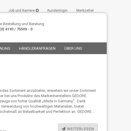
Job und Karriere
Kundenlogin
Merkzettel
e Bestellung und Beratung
0) 4193 / 75509 - 0
ANUNG
HÄNDLERANFRAGEN
ÜBER UNS
stellen
es Sortiment anzubieten, erweitern wir unser Sortiment
aher bei uns Produkte des Markenherstellers GEDORE.
t vergessen?
zeuge von hoher Qualität „Made in Germany“. Dank
 Verwendung von hochwertigen Materialien, bietet
chstmaß an Belastbarkeit und Perfektion an. GEDORE …
WEITERLESEN
eug