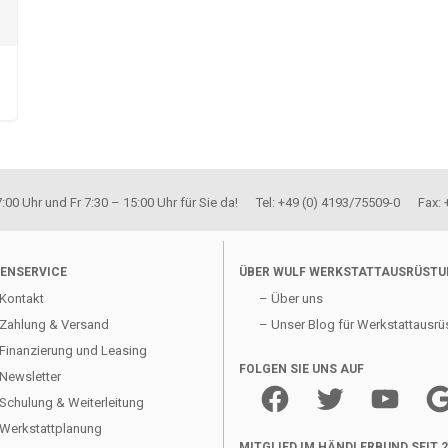
00 Uhr und Fr 7:30 – 15:00 Uhr für Sie da! Tel: +49 (0) 4193/75509-0 Fax:
ENSERVICE
ÜBER WULF WERKSTATTAUSRÜST
Kontakt
– Über uns
Zahlung & Versand
– Unser Blog für Werkstattausrü
Finanzierung und Leasing
FOLGEN SIE UNS AUF
Newsletter
Facebook
Twitter
YouTube
Goo
Schulung & Weiterleitung
Werkstattplanung
MITGLIED IM HÄNDLERBUND SEIT 