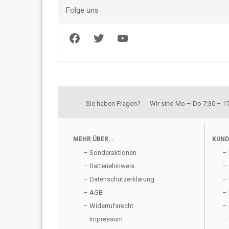
Folge uns
Facebook
Twitter
YouTube
Sie haben Fragen? Wir sind Mo – Do 7:30 – 17:
MEHR ÜBER…
KUND
– Sonderaktionen
– 
– Batteriehinweis
– 
– Datenschutzerklärung
– 
– AGB
– 
– Widerrufsrecht
– 
– Impressum
– 